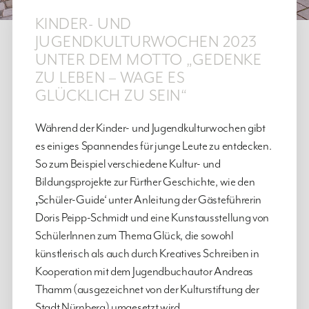
KINDER- UND
JUGENDKULTURWOCHEN 2023
UNTER DEM MOTTO „GEDENKE
ZU LEBEN – WAGE ES
GLÜCKLICH ZU SEIN“
Während der Kinder- und Jugendkulturwochen gibt
es einiges Spannendes für junge Leute zu entdecken.
So zum Beispiel verschiedene Kultur- und
Bildungsprojekte zur Fürther Geschichte, wie den
‚Schüler-Guide‘ unter Anleitung der Gästeführerin
Doris Peipp-Schmidt und eine Kunstausstellung von
SchülerInnen zum Thema Glück, die sowohl
künstlerisch als auch durch Kreatives Schreiben in
Kooperation mit dem Jugendbuchautor Andreas
Thamm (ausgezeichnet von der Kulturstiftung der